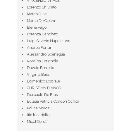
VINCENZO VITALE
Lorenzo Chiurato
Marco Oliva
Marco De Ciechi
Elena Vago
Lorenza Banchetti
Luigi Saverio Napoletano
Andrea Ferrari
Alessandro Sbenaglia
Rosalba Cotignola
Davide Borrello
Virginia Bassi
Domenico Losciale
CHRISTIAN BIANCO
Pierpaolo De Blasi
Eulalia Patricia Condori Ochoa
Polina Moroz
tito lucariello
Micol Ceruti