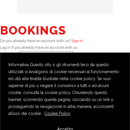
BOOKINGS
Do you already have an account with us?
Sign In
Log in if you already have an account with us.
Username
Password
Informativa Questo sito o gli strumenti terzi da questo
Log In
Cancel
utilizzati si avvalgono di cookie necessari al funzionamento
Remember Me
ed utili alle finalità illustrate nella cookie policy. Se vuoi
Sign Up
|
Lost your password?
saperne di più o negare il consenso a tutti o ad alcuni
Eventi
cookie, consulta la cookie policy. Chiudendo questo
Ticket Type
Price
Spaces
banner, scorrendo questa pagina, cliccando su un link o
Milano FYP 2026 - 21KM
€50,00
proseguendo la navigazione in altra maniera, acconsenti
all’uso dei cookie.
Cookie Policy
Milano FYP 2026 - 10KM
€30,00
Milano FYP 2026 - 10KM Non Competitiva
€30,00
Accetto