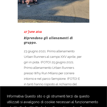
27 June 2021
Riprendono gli allenamenti di
gruppo.
23 giugno 2021. Primo allenamento
Urban Runners al campo XXV aprile, per
giri in pista. (FOTO) 25 giugno 2021.
Primo allenamento Urban Runners
presso Why Run Milano per correre
intorno e nel parco Sempione. (FOTO) E
in tanti hanno risposto al richiamo del
team. Una ripartenza tanto
Informativa Questo sito o gli strumenti terzi da questo
utilizzati si avvalgono di cookie necessari al funzionamento