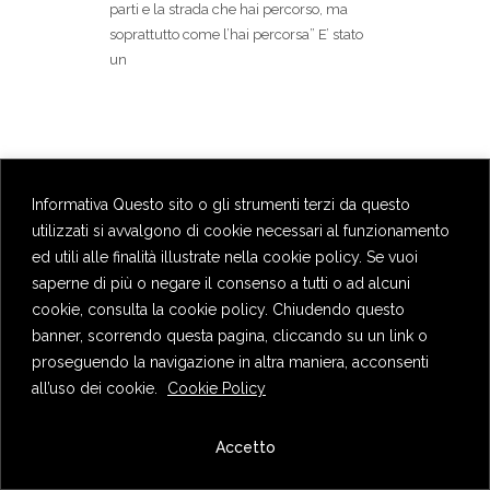
parti e la strada che hai percorso, ma
soprattutto come l’hai percorsa” E’ stato
un
Informativa Questo sito o gli strumenti terzi da questo
utilizzati si avvalgono di cookie necessari al funzionamento
ed utili alle finalità illustrate nella cookie policy. Se vuoi
saperne di più o negare il consenso a tutti o ad alcuni
cookie, consulta la cookie policy. Chiudendo questo
banner, scorrendo questa pagina, cliccando su un link o
proseguendo la navigazione in altra maniera, acconsenti
all’uso dei cookie.
Cookie Policy
Privacy Policy
Accetto