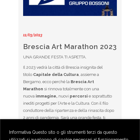
12/03/2023
Brescia Art Marathon 2023
UNA GRANDE FESTA TI ASPETTA.
Il 2023 vedrà la città di Brescia insignita del
titolo
Capitale della Cultura
, assieme a
Bergamo, ecco perché la
Brescia Art
Marathon
si rinnova totalmente con una
nuova
immagine,
nuovi
percorsi
e soprattutto
inediti progetti per l’Arte e la Cultura. Con il filo
conduttore della ripartenza e della rinascita dopo
2 anni di pandemia. Sarà una grande festa, ti
aspettiamo!
Informativa Questo sito o gli strumenti terzi da questo
utilizzati si avvalgono di cookie necessari al funzionamento