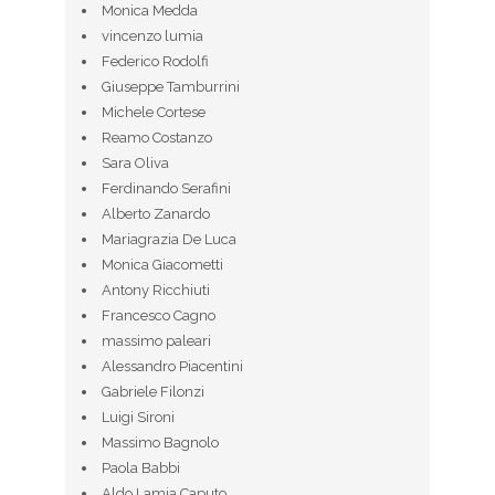
Monica Medda
vincenzo lumia
Federico Rodolfi
Giuseppe Tamburrini
Michele Cortese
Reamo Costanzo
Sara Oliva
Ferdinando Serafini
Alberto Zanardo
Mariagrazia De Luca
Monica Giacometti
Antony Ricchiuti
Francesco Cagno
massimo paleari
Alessandro Piacentini
Gabriele Filonzi
Luigi Sironi
Massimo Bagnolo
Paola Babbi
Aldo Lamia Caputo