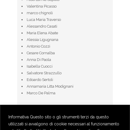
Valentina Picasso
marco chignoli
Luca Maria Traverso
Alessandro Casati
Maria Elena Abate
Alessia Ligugnana
Antonio Cozzi
Cesare Cornalba
Anna Di Paola
Isabella Cuocci
Salvatore Strazzullo
Edoardo Sertoli
Annamaria Litta Modignani
Marco De Palma
Informativa Questo sito o gli strumenti terzi da questo
utilizzati si avvalgono di cookie necessari al funzionamento
BOOKINGS