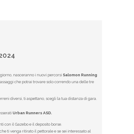
2024
 giorno, nasceranno i nuovi percorsi
Salomon Running
passaggi che potrai trovare solo correndo una delle tre
 terreni diversi, ti aspettano, scegli la tua distanza di gara.
esserati
Urban Runners ASD.
i con il Gazebo e il deposito borse.
 ti venga ritirato il pettorale e se sei interessato al