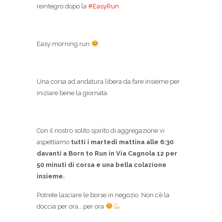
reintegro dopo la
#EasyRun
Easy morning run
Una corsa ad andatura libera da fare insieme per
iniziare bene la giornata.
Con il nostro solito spirito di aggregazione vi
aspettiamo
tutti i martedì mattina alle 6:30
davanti a Born to Run in Via Cagnola 12 per
50 minuti di corsa e una bella colazione
insieme.
Potrete lasciare le borse in negozio. Non c’è la
doccia per ora….per ora