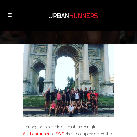
Il buongiorno si vede dal mattino con gli
#Urbanrunner
s e
#SIS
che si occuperà del vostro