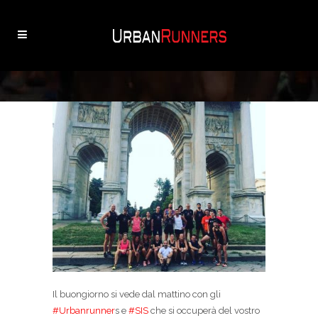
Il buongiorno si vede dal mattino con gli
#Urbanrunner
s e
#SIS
che si occuperà del vostro