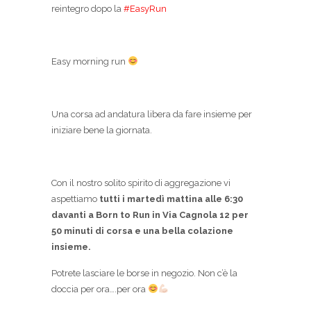
reintegro dopo la
#EasyRun
Easy morning run
Una corsa ad andatura libera da fare insieme per
iniziare bene la giornata.
Con il nostro solito spirito di aggregazione vi
aspettiamo
tutti i martedì mattina alle 6:30
davanti a Born to Run in Via Cagnola 12 per
50 minuti di corsa e una bella colazione
insieme.
Potrete lasciare le borse in negozio. Non c’è la
doccia per ora….per ora