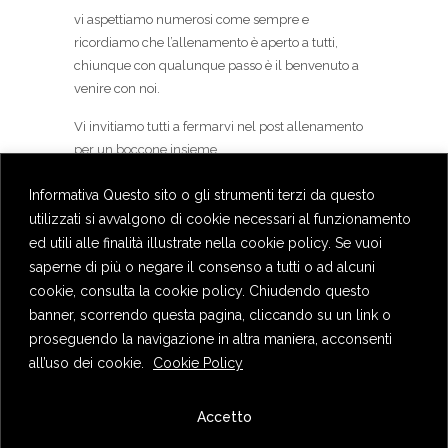
vi aspettiamo numerosi come sempre e
ricordiamo che l’allenamento è aperto a tutti,
chiunque con qualunque passo è il benvenuto a
venire con noi.
Vi invitiamo tutti a fermarvi nel post allenamento
per un boccone insieme.
L’allenamento verrà aggiornato e pubblicato di
Informativa Questo sito o gli strumenti terzi da questo
volta in volta qui sul sito o sulla pagina Facebook.
utilizzati si avvalgono di cookie necessari al funzionamento
ed utili alle finalità illustrate nella cookie policy. Se vuoi
Buone corse, Gianluca, Andrea e Valentina
saperne di più o negare il consenso a tutti o ad alcuni
cookie, consulta la cookie policy. Chiudendo questo
banner, scorrendo questa pagina, cliccando su un link o
proseguendo la navigazione in altra maniera, acconsenti
all’uso dei cookie.
Cookie Policy
Privacy Policy
Accetto