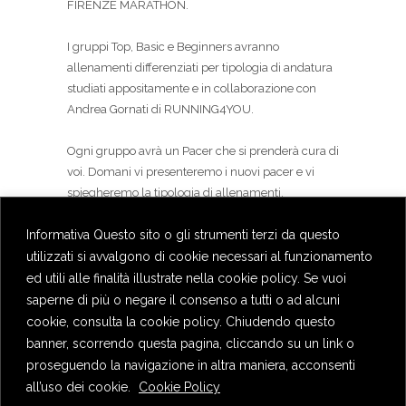
FIRENZE MARATHON
.
I gruppi Top, Basic e Beginners avranno
allenamenti differenziati per tipologia di andatura
studiati appositamente e in collaborazione con
Andrea Gornati di
RUNNING4YOU
.
Ogni gruppo avrà un Pacer che si prenderà cura di
voi. Domani vi presenteremo i nuovi pacer e vi
spiegheremo la tipologia di allenamenti.
Informativa Questo sito o gli strumenti terzi da questo
Ci fermiamo dopo per un boccone insieme allo
Spin Shot
. Fateci sapere se vi fermate.
utilizzati si avvalgono di cookie necessari al funzionamento
ed utili alle finalità illustrate nella cookie policy. Se vuoi
Vi aspettiamo numerosi come sempre.
saperne di più o negare il consenso a tutti o ad alcuni
cookie, consulta la cookie policy. Chiudendo questo
banner, scorrendo questa pagina, cliccando su un link o
proseguendo la navigazione in altra maniera, acconsenti
all’uso dei cookie.
Cookie Policy
Privacy Policy