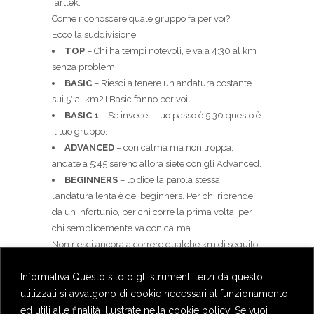
fartlek.
Come riconoscere quale gruppo fa per voi?
Ecco la suddivisione:
TOP
– Chi ha tempi notevoli, e va a 4:30 al km
senza problemi
BASIC
– Riesci a tenere un andatura costante
sui 5′ al km? I Basic fanno per voi
BASIC 1
– Se invece il tuo passo è 5:30 questo è
il tuo gruppo.
ADVANCED
– con calma ma non troppa,
andate a 5:45 sereno allora siete con gli Advanced.
BEGINNERS
– lo dice la parola stessa,
l’andatura lenta è dei beginners. Per chi riprende
da un infortunio, per chi corre la prima volta, per
chi semplicemente va con calma.
Non riesci ancora a correre qualche km di seguito
e vuoi altrenare corsa/camminata? Vieni
Informativa Questo sito o gli strumenti terzi da questo
tranquillamente ai nostri allenamenti, c’è il gruppo
anche per te.
utilizzati si avvalgono di cookie necessari al funzionamento
Ricordatevi di pagare per l’ingresso al campo di
ed utili alle finalità illustrate nella cookie policy. Se vuoi