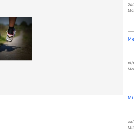
04/
Mo
Me
18/
Med
Mi
22/
Mil