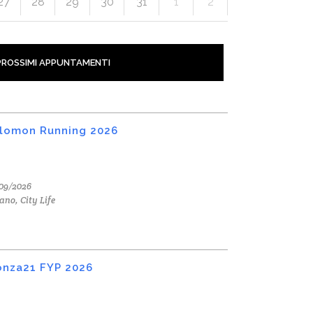
27
28
29
30
31
1
2
PROSSIMI APPUNTAMENTI
lomon Running 2026
09/2026
ano, City Life
nza21 FYP 2026