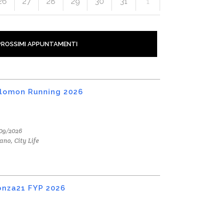
26
27
28
29
30
31
1
PROSSIMI APPUNTAMENTI
lomon Running 2026
09/2026
ano, City Life
nza21 FYP 2026