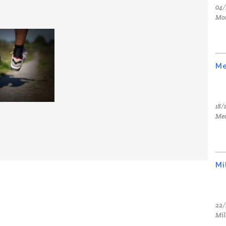
04/
Mo
Me
18/
Med
Mi
22/
Mil