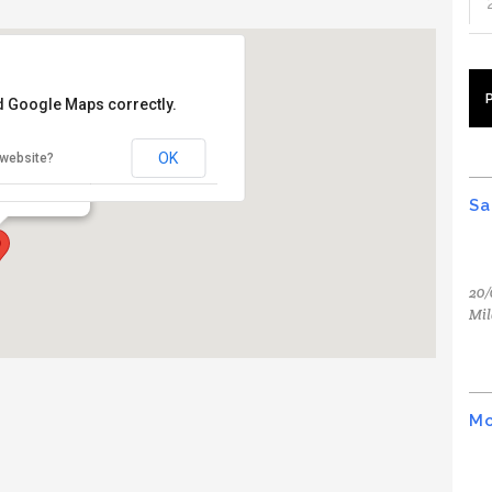
ad Google Maps correctly.
pione
OK
 website?
ne - Milano
Sa
20/
Mil
Mo