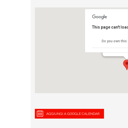
This page can't lo
Parco Sem
Do you own this
Parco Sempio
View Eventi
AGGIUNGI A GOOGLE CALENDAR