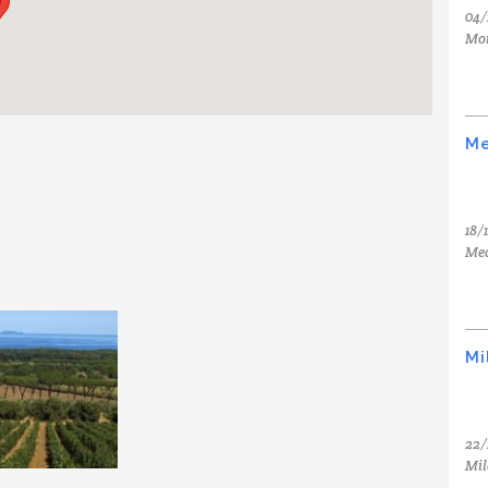
04/
Mo
Me
18/
Med
Mi
22/
Mil