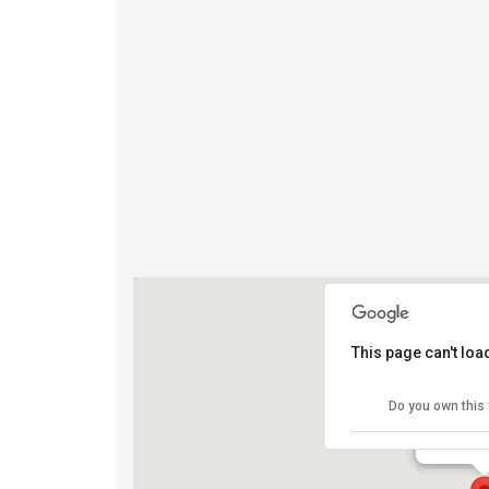
This page can't lo
Bolgher
Do you own this
San guido
View Even