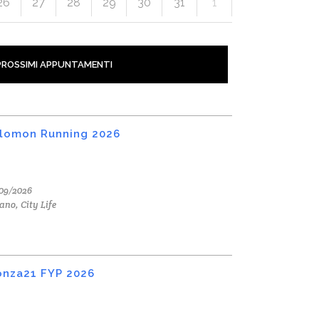
26
27
28
29
30
31
1
PROSSIMI APPUNTAMENTI
lomon Running 2026
09/2026
ano, City Life
nza21 FYP 2026