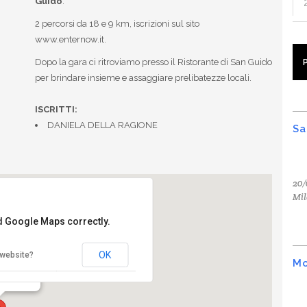
Guido
.
2 percorsi da 18 e 9 km, iscrizioni sul sito
www.enternow.it.
Dopo la gara ci ritroviamo presso il Ristorante di San Guido
per brindare insieme e assaggiare prelibatezze locali.
ISCRITTI:
DANIELA DELLA RAGIONE
Sa
20/
Mil
ad Google Maps correctly.
i
OK
 website?
Mo
 - Bolgheri
ti