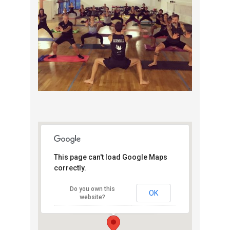
This page can't load Google Maps
correctly.
Palestrina del
Palabadminto
Do you own this
Via Cimabue 12 - Milano
OK
website?
View Eventi