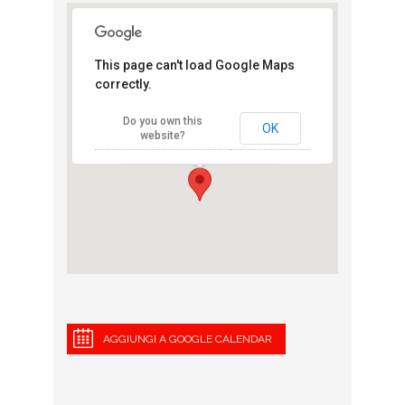
This page can't load Google Maps
correctly.
Partenza Deejay
Ten
Do you own this
Piazza Duomo - Milano
OK
website?
View Eventi
AGGIUNGI A GOOGLE CALENDAR