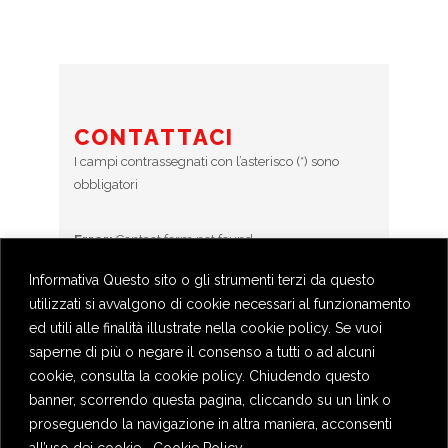
CONTATTACI
I campi contrassegnati con l’asterisco (*) sono
obbligatori
Error:
Contact form not found.
Informativa Questo sito o gli strumenti terzi da questo
utilizzati si avvalgono di cookie necessari al funzionamento
BOOKINGS
ed utili alle finalità illustrate nella cookie policy. Se vuoi
Prenotazioni chiuse
saperne di più o negare il consenso a tutti o ad alcuni
cookie, consulta la cookie policy. Chiudendo questo
banner, scorrendo questa pagina, cliccando su un link o
proseguendo la navigazione in altra maniera, acconsenti
all’uso dei cookie.
Cookie Policy