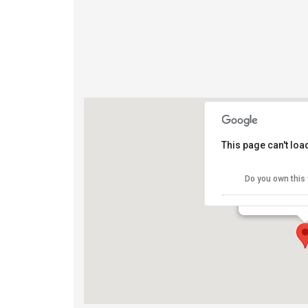
This page can't lo
Maratona di 
Do you own this
Piazza del Duom
View Eventi