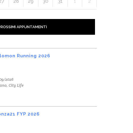
27
28
29
30
31
1
2
PROSSIMI APPUNTAMENTI
lomon Running 2026
09/2026
ano, City Life
nza21 FYP 2026