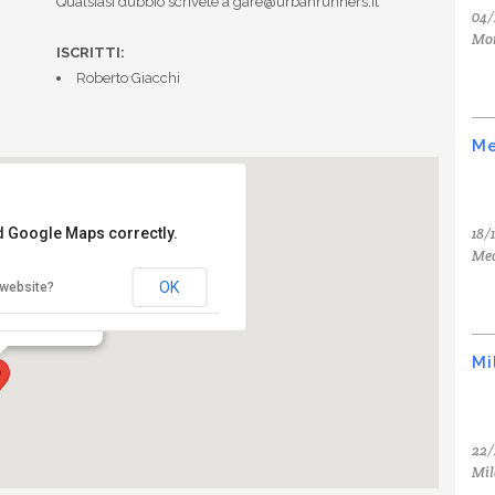
Qualsiasi dubbio scrivete a gare@urbanrunners.it
04/
Mo
ISCRITTI:
Roberto Giacchi
Me
18/
ad Google Maps correctly.
Med
Firenze
OK
 website?
o - Firenze
Mi
22/
Mil