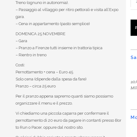
Treno (ognuno in autonomia).
– Passaggio al villaggio per ritiro pettorali e visita all’Expo
gara.
– Cena in appartamento (pasto semplice)
DOMENICA 25 NOVEMBRE
– Gara
– Pranzo a Firenze tutti insieme in trattoria tipica
– Rientro in treno
Sa
Costi:
Pernottamento + cena – Euro 45
Solo cena (dipende dalla spesa da fare)
20/
Pranzo – circa 25 euro
Mil
Per il pranzo appena sapremo quanti siamo possiamo
organizzare il menu e il prezzo.
Vi chiediamo una piccola caparra per confermare il
Mo
pernottamento di 20 euro da pagare in contanti presso Bor
to Run o Pacer, oppure dal nostro sito.