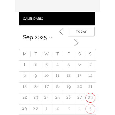
CALENDARIO
TODAY
M
T
W
T
F
S
S
1
2
3
4
5
6
7
8
9
10
11
12
13
14
15
16
17
18
19
20
21
22
23
24
25
26
27
28
29
30
1
2
3
4
5