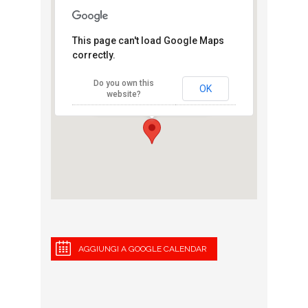
This page can't load Google Maps
correctly.
Maratona di
Firenze
Do you own this
Piazza del Duomo - Firenze
OK
website?
View Eventi
AGGIUNGI A GOOGLE CALENDAR