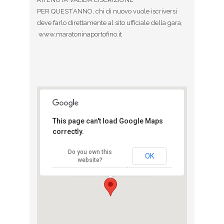
PER QUEST’ANNO, chi di nuovo vuole iscriversi
deve farlo direttamente al sito ufficiale della gara,
www.maratoninaportofino.it
Santa
This page can't load Google Maps
Margherita
correctly.
Ligure
Piazza Martiri della Libertà
Do you own this
- Santa Margherita Ligure
OK
website?
View Eventi