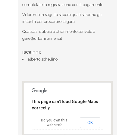
completate la registrazione con il pagamento.
Vi faremo in seguito sapere quali saranno gli
incontri per preparare la gara.
Qualsiasi dubbio o chiarimento scrivete a
gare@urbanrunners.it
ISCRITTI:
alberto schellino
This page can't load Google Maps
correctly.
MOnza
Do you own this
Piazza Arengario - Monza
OK
website?
View Eventi