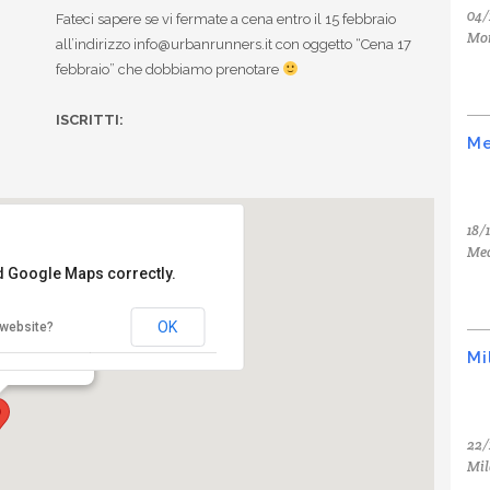
04/
Fateci sapere se vi fermate a cena entro il 15 febbraio
Mo
all’indirizzo info@urbanrunners.it con oggetto “Cena 17
febbraio” che dobbiamo prenotare
ISCRITTI:
Me
18/
Med
ad Google Maps correctly.
Aprile
OK
 website?
 Milano
Mi
22/
Mil