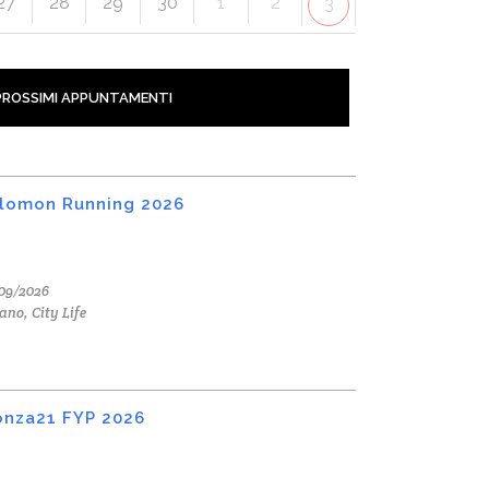
27
28
29
30
1
2
3
PROSSIMI APPUNTAMENTI
lomon Running 2026
09/2026
ano, City Life
nza21 FYP 2026