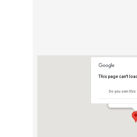
This page can't lo
Campo XXV 
Do you own this
Via Cimabue -
View Eventi