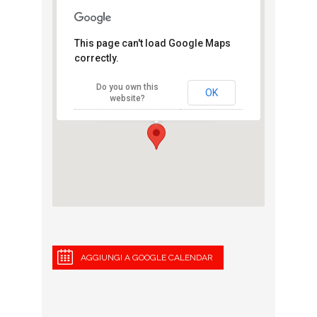
This page can't load Google Maps
correctly.
Brescia art
marathon
Do you own this
viale Europa - Brescia
OK
website?
View Eventi
AGGIUNGI A GOOGLE CALENDAR