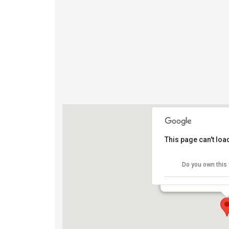
This page can't lo
Santander La Mezz
Do you own this
via Roma - Torino
View Eventi