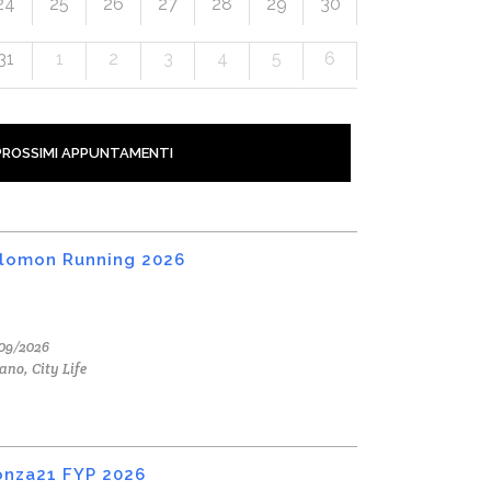
24
25
26
27
28
29
30
31
1
2
3
4
5
6
PROSSIMI APPUNTAMENTI
lomon Running 2026
09/2026
ano, City Life
nza21 FYP 2026