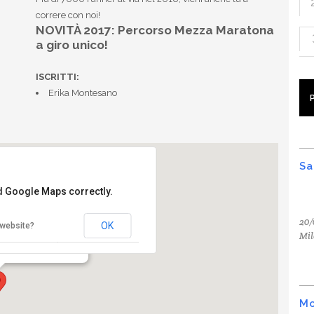
correre con noi!
NOVITÀ 2017
: Percorso Mezza Maratona
a giro unico!
ISCRITTI:
Erika Montesano
Sa
ad Google Maps correctly.
a di Torino
20/
OK
 website?
Mil
Mo