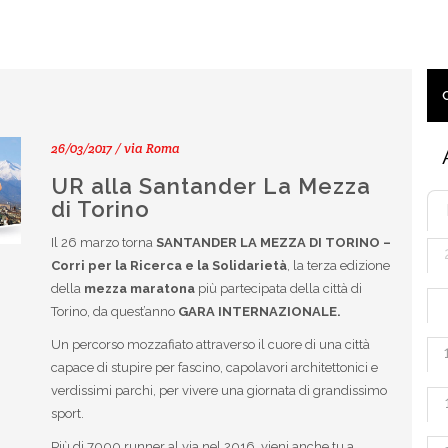
26/03/2017 / via Roma
UR alla Santander La Mezza
di Torino
Il 26 marzo torna
SANTANDER LA MEZZA DI TORINO –
Corri per la Ricerca e la Solidarietà
, la terza edizione
della
mezza maratona
più partecipata della città di
Torino, da quest’anno
GARA INTERNAZIONALE.
Un percorso mozzafiato attraverso il cuore di una città
capace di stupire per fascino, capolavori architettonici e
verdissimi parchi, per vivere una giornata di grandissimo
sport.
Più di 7000 runner al via nel 2016, vieni anche tu a