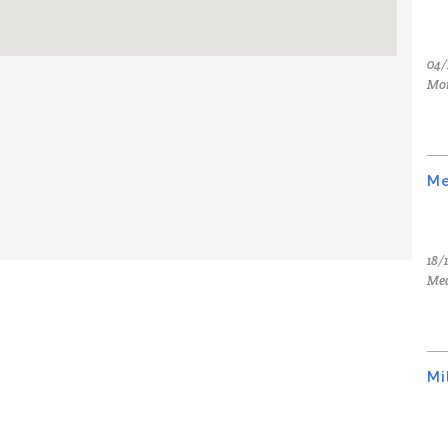
04/
Mo
Me
18/
Med
Mi