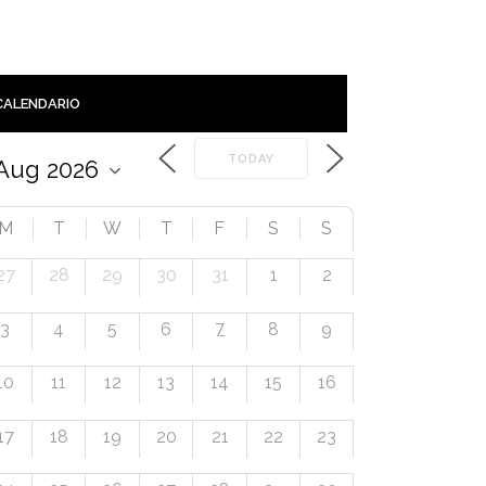
CALENDARIO
TODAY
M
T
W
T
F
S
S
27
28
29
30
31
1
2
7
3
4
5
6
8
9
10
11
12
13
14
15
16
17
18
19
20
21
22
23