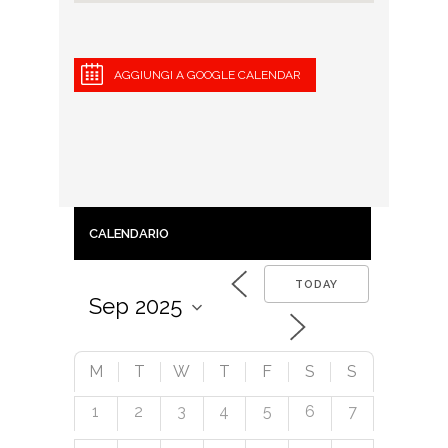
AGGIUNGI A GOOGLE CALENDAR
CALENDARIO
TODAY
M
T
W
T
F
S
S
1
2
3
4
5
6
7