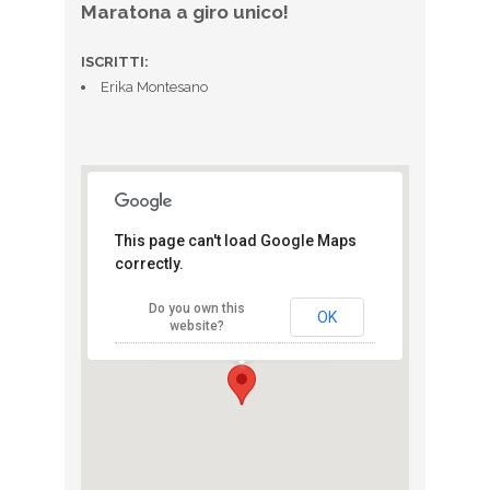
Maratona a giro unico!
ISCRITTI:
Erika Montesano
This page can't load Google Maps
correctly.
Santander La
Mezza di Torino
Do you own this
via Roma - Torino
OK
website?
View Eventi