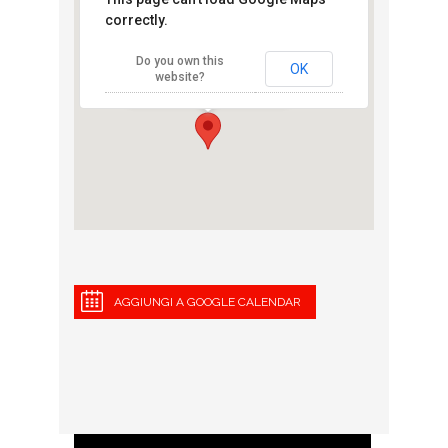
correctly.
Runbase adidas
Do you own this
Corso Sempione 10 - Milano
OK
website?
View Eventi
AGGIUNGI A GOOGLE CALENDAR