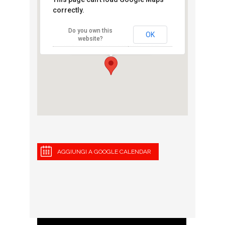
correctly.
Runbase adidas
Do you own this
Corso Sempione 10 - Milano
OK
website?
View Eventi
AGGIUNGI A GOOGLE CALENDAR