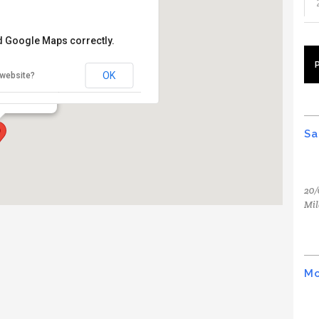
ad Google Maps correctly.
idas
OK
 website?
ne 10 - Milano
Sa
20/
Mil
Mo