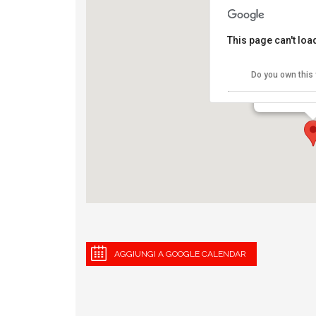
This page can't lo
Runbase ad
Do you own this
Corso Sempio
View Eventi
AGGIUNGI A GOOGLE CALENDAR