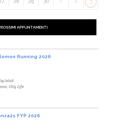
27
28
29
30
1
2
3
PROSSIMI APPUNTAMENTI
lomon Running 2026
09/2026
ano, City Life
nza21 FYP 2026