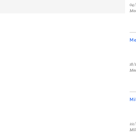
04/
Mo
Me
18/
Med
Mi
22/
Mil