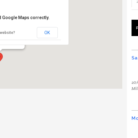
ad Google Maps correctly.
idas
OK
 website?
ne 10 - Milano
Sa
20/
Mil
Mo