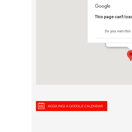
This page can't lo
Runbase ad
Do you own this
Corso Sempio
View Eventi
AGGIUNGI A GOOGLE CALENDAR