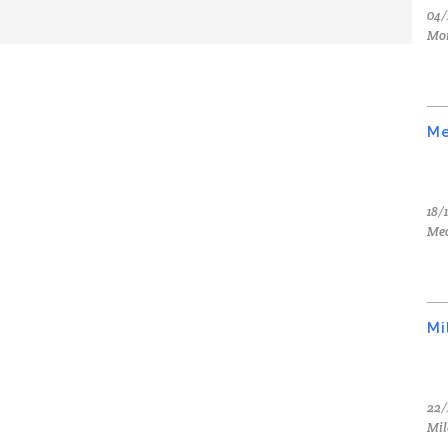
04/
Mo
Me
18/
Med
Mi
22/
Mil