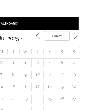
CALENDARIO
TODAY
M
T
W
T
F
S
S
30
1
2
3
4
5
6
7
8
9
10
11
12
13
14
15
16
17
18
19
20
21
22
23
24
25
26
27