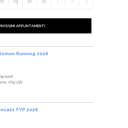
28
29
30
31
1
2
3
PROSSIMI APPUNTAMENTI
lomon Running 2026
09/2026
ano, City Life
nza21 FYP 2026