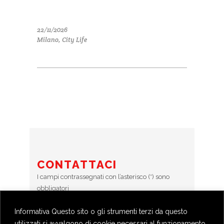
22/11/2026
Milano, City Life
CONTATTACI
I campi contrassegnati con l’asterisco (*) sono
obbligatori
Informativa Questo sito o gli strumenti terzi da questo
Error:
Contact form not found.
utilizzati si avvalgono di cookie necessari al funzionamento