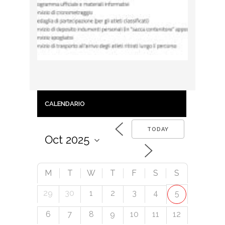
CALENDARIO
TODAY
M
T
W
T
F
S
S
29
30
1
2
3
4
5
6
7
8
9
10
11
12