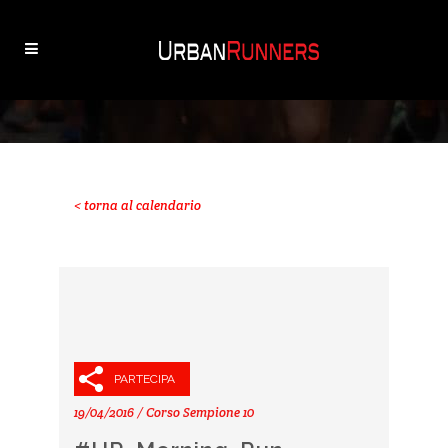
< torna al calendario
PARTECIPA
19/04/2016 / Corso Sempione 10