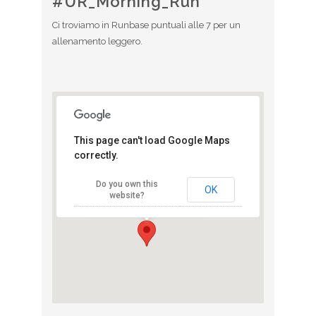
#UR_Morning_Run
Ci troviamo in Runbase puntuali alle 7 per un
allenamento leggero.
This page can't load Google Maps
correctly.
Adidas Runbase
Do you own this
Corso Sempione 10 - Milano
OK
website?
View Eventi