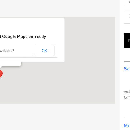
ad Google Maps correctly.
hon
OK
 website?
k - New York
Sa
20/
Mil
Mo