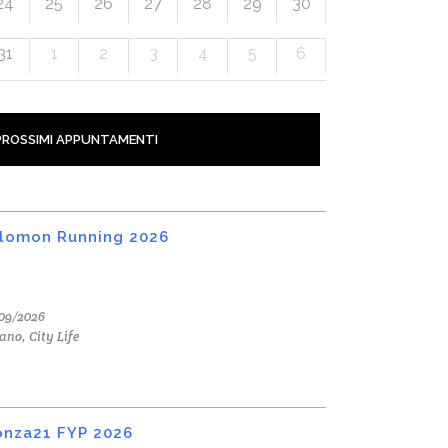
24
25
26
27
28
29
30
31
1
2
3
4
5
6
PROSSIMI APPUNTAMENTI
lomon Running 2026
09/2026
ano, City Life
nza21 FYP 2026