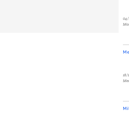
04/
Mo
Me
18/
Med
Mi