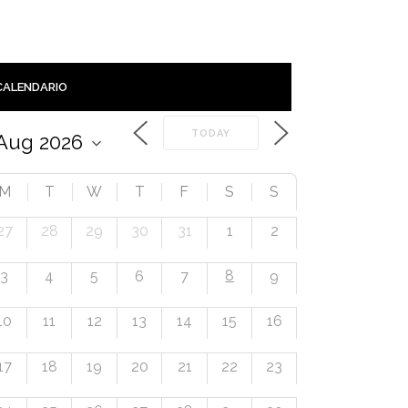
CALENDARIO
TODAY
M
T
W
T
F
S
S
27
28
29
30
31
1
2
8
3
4
5
6
7
9
10
11
12
13
14
15
16
17
18
19
20
21
22
23