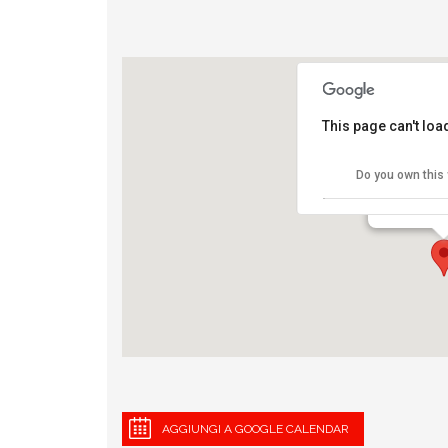
This page can't lo
NYCMarat
Do you own this
Central Par
View Eventi
AGGIUNGI A GOOGLE CALENDAR