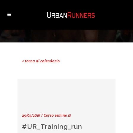
< torna al calendario
25/03/2016 / Corso semine 10
#UR_Training_run