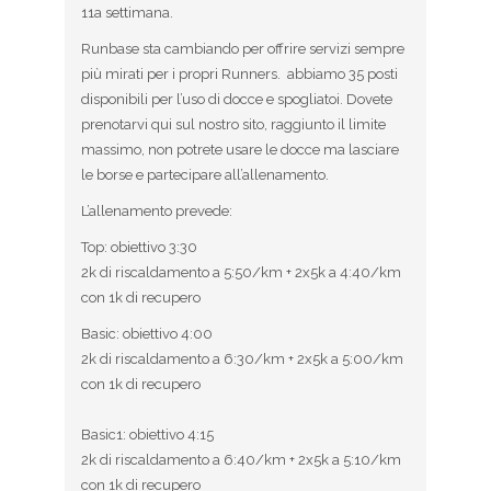
11a settimana.
Runbase sta cambiando per offrire servizi sempre
più mirati per i propri Runners. abbiamo 35 posti
disponibili per l’uso di docce e spogliatoi. Dovete
prenotarvi qui sul nostro sito, raggiunto il limite
massimo, non potrete usare le docce ma lasciare
le borse e partecipare all’allenamento.
L’allenamento prevede:
Top: obiettivo 3:30
2k di riscaldamento a 5:50/km + 2x5k a 4:40/km
con 1k di recupero
Basic: obiettivo 4:00
2k di riscaldamento a 6:30/km + 2x5k a 5:00/km
con 1k di recupero
Basic1: obiettivo 4:15
2k di riscaldamento a 6:40/km + 2x5k a 5:10/km
con 1k di recupero