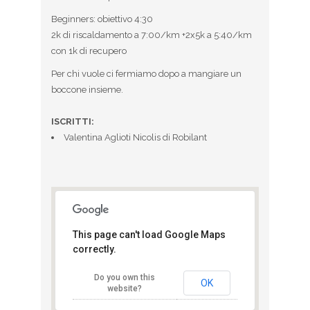
Beginners: obiettivo 4:30
2k di riscaldamento a 7:00/km +2x5k a 5:40/km
con 1k di recupero
Per chi vuole ci fermiamo dopo a mangiare un
boccone insieme.
ISCRITTI:
Valentina Aglioti Nicolis di Robilant
This page can't load Google Maps
correctly.
Adidas Runbase
Do you own this
Corso semine 10 - Milano
OK
website?
View Eventi