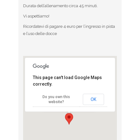
Durata dell’allenamento circa 45 minuti.
Vi aspettiamo!
Ricordatevi di pagare 4 euro per l’ingresso in pista
e l’uso delle docce
This page can't load Google Maps
correctly.
Campo XXV
Aprile
Do you own this
Via Cimabue - Milano
OK
website?
View Eventi