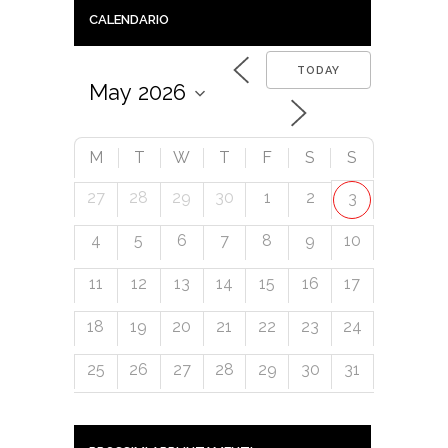
CALENDARIO
TODAY
M
T
W
T
F
S
S
27
28
29
30
1
2
3
4
5
6
7
8
9
10
11
12
13
14
15
16
17
18
19
20
21
22
23
24
25
26
27
28
29
30
31