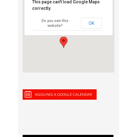
This page can't load Google Maps
correctly.
Campo XXV
Aprile
Do you own this
Via Cimabue - Milano
OK
website?
View Eventi
AGGIUNGI A GOOGLE CALENDAR