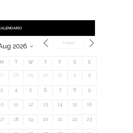
CALENDARIO
TODAY
M
T
W
T
F
S
S
27
28
29
30
31
1
2
6
3
4
5
7
8
9
10
11
12
13
14
15
16
17
18
19
20
21
22
23