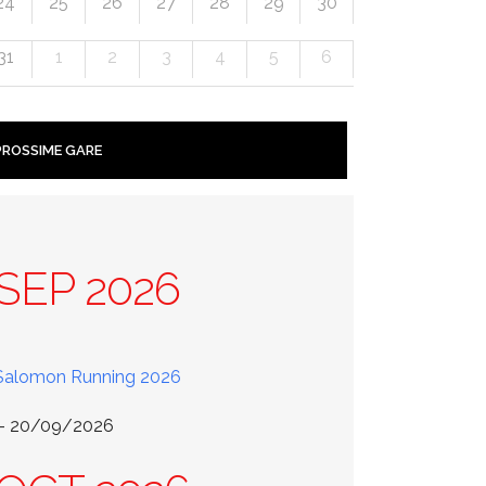
24
25
26
27
28
29
30
31
1
2
3
4
5
6
PROSSIME GARE
SEP 2026
Salomon Running 2026
 - 20/09/2026