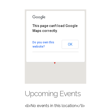
This page can't load Google
Campo
XXV
Maps correctly.
Aprile
Via Cimabue -
Do you own this
Milano
OK
website?
View Eventi
Upcoming Events
<li>No events in this location</li>