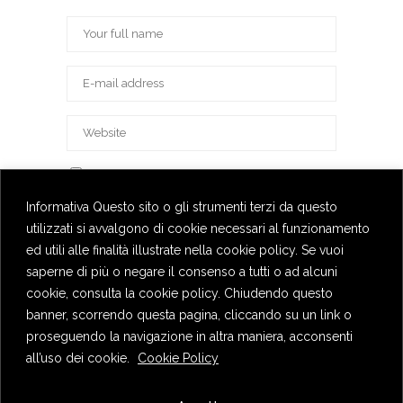
Save my name, email, and website in this
browser for the next time I comment.
Informativa Questo sito o gli strumenti terzi da questo
utilizzati si avvalgono di cookie necessari al funzionamento
ed utili alle finalità illustrate nella cookie policy. Se vuoi
saperne di più o negare il consenso a tutti o ad alcuni
cookie, consulta la cookie policy. Chiudendo questo
banner, scorrendo questa pagina, cliccando su un link o
proseguendo la navigazione in altra maniera, acconsenti
all’uso dei cookie.
Cookie Policy
Privacy Policy