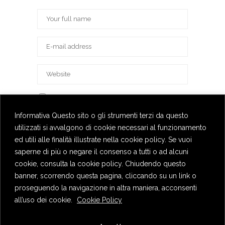
Save my name, email, and website in this
browser for the next time I comment.
Informativa Questo sito o gli strumenti terzi da questo
utilizzati si avvalgono di cookie necessari al funzionamento
ed utili alle finalità illustrate nella cookie policy. Se vuoi
saperne di più o negare il consenso a tutti o ad alcuni
cookie, consulta la cookie policy. Chiudendo questo
banner, scorrendo questa pagina, cliccando su un link o
proseguendo la navigazione in altra maniera, acconsenti
all’uso dei cookie.
Cookie Policy
Privacy Policy