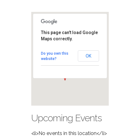
This page can't load Google
Partenza
Maps correctly.
Maratona
Corso Venezia 46 -
Do you own this
Milano
OK
website?
View Eventi
Upcoming Events
<li>No events in this location</li>