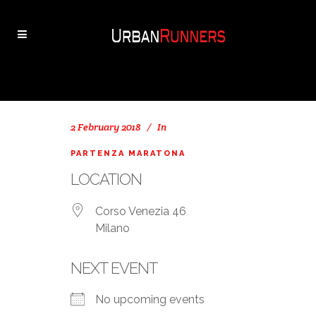
2 February 2018
In
PARTENZA MARATONA
LOCATION
Corso Venezia 46
Milano
NEXT EVENT
No upcoming events