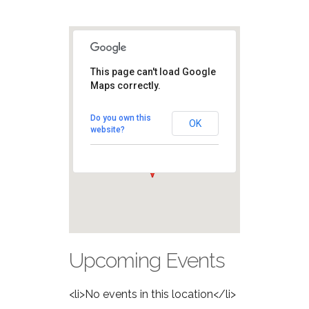
This page can't load Google
Piazza
Maps correctly.
Castello
Piazza CAstello -
Do you own this
Milano
OK
website?
View Eventi
Upcoming Events
<li>No events in this location</li>