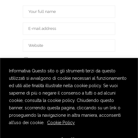
Save my name, email, and website in this
browser for the next time I comment.
Informativa Questo sito o gli strumenti terzi da questo
utilizzati si avvalgono di cookie necessari al funzionamento
ed utili alle finalità illustrate nella cookie policy. Se vuoi
saperne di più o negare il consenso a tutti o ad alcuni
cookie, consulta la cookie policy. Chiudendo questo
banner, scorrendo questa pagina, cliccando su un link o
proseguendo la navigazione in altra maniera, acconsenti
all’uso dei cookie.
Cookie Policy
Privacy Policy