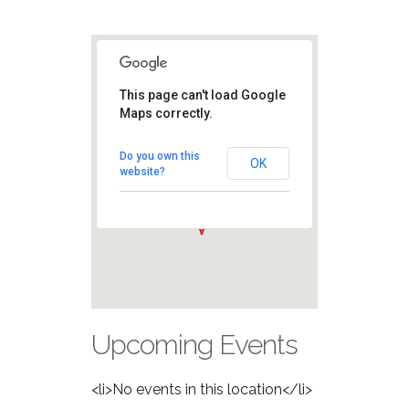
This page can't load Google
Ritrovo e
Maps correctly.
Partenza
Arco della Pace -
Do you own this
Milano
OK
website?
View Eventi
Upcoming Events
<li>No events in this location</li>