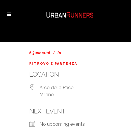
6 June 2016
In
RITROVO E PARTENZA
LOCATION
Arco della Pace
Milano
NEXT EVENT
No upcoming events