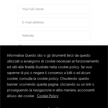
Save my name, email, and website in this
browser for the next time I comment.
Informativa Questo sito o gli strumenti terzi da questo
utilizzati si avvalgono di cookie necessari al funzionamento
ed utili alle finalità illustrate nella cookie policy. Se vuoi
saperne di più o negare il consenso a tutti o ad alcuni
cookie, consulta la cookie policy. Chiudendo questo
banner, scorrendo questa pagina, cliccando su un link o
proseguendo la navigazione in altra maniera, acconsenti
all’uso dei cookie.
Cookie Policy
Privacy Policy