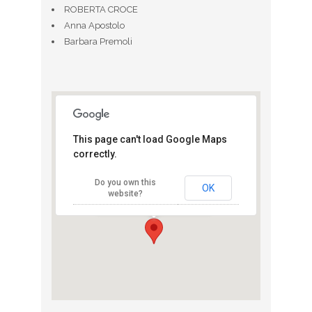
ROBERTA CROCE
Anna Apostolo
Barbara Premoli
Cascina San
This page can't load Google Maps
Fedele - Parco di
correctly.
Monza
Via Cavriga Monza -
Do you own this
MOnza
OK
website?
View Eventi