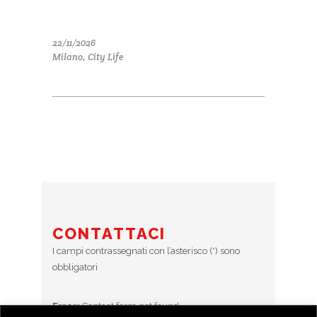
22/11/2026
Milano, City Life
CONTATTACI
I campi contrassegnati con l’asterisco (*) sono
obbligatori
Error:
Contact form not found.