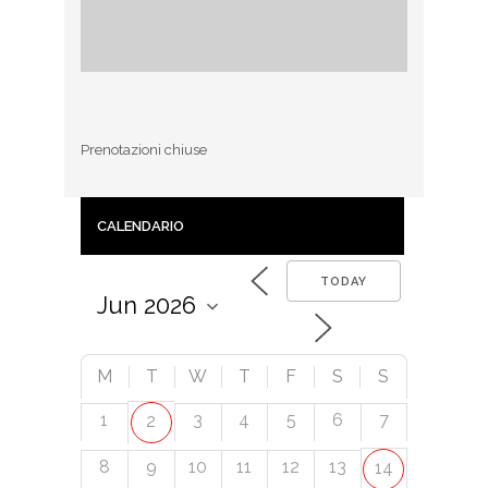
Prenotazioni chiuse
CALENDARIO
TODAY
M
T
W
T
F
S
S
1
3
4
5
6
7
2
8
9
10
11
12
13
14