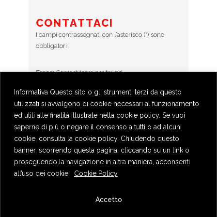
CONTATTACI
I campi contrassegnati con l’asterisco (*) sono
obbligatori
Error:
Contact form not found.
Informativa Questo sito o gli strumenti terzi da questo
utilizzati si avvalgono di cookie necessari al funzionamento
BOOKINGS
ed utili alle finalità illustrate nella cookie policy. Se vuoi
Prenotazioni chiuse
saperne di più o negare il consenso a tutti o ad alcuni
cookie, consulta la cookie policy. Chiudendo questo
banner, scorrendo questa pagina, cliccando su un link o
proseguendo la navigazione in altra maniera, acconsenti
all’uso dei cookie.
Cookie Policy
Privacy Policy
Accetto