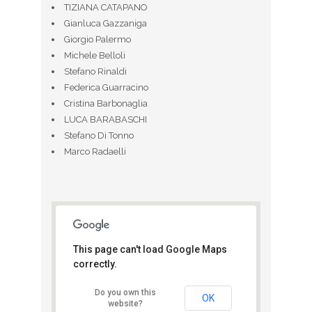
TIZIANA CATAPANO
Gianluca Gazzaniga
Giorgio Palermo
Michele Belloli
Stefano Rinaldi
Federica Guarracino
Cristina Barbonaglia
LUCA BARABASCHI
Stefano Di Tonno
Marco Radaelli
This page can't load Google Maps
correctly.
Napoli Half
Marathon
Do you own this
Viale Kenendy - Napoli
OK
website?
View Eventi