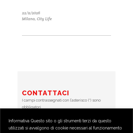
22/11/2026
Milano, City Life
CONTATTACI
I campi contrassegnati con l’asterisco (*) sono
obbligatori
Informativa Questo sito o gli strumenti terzi da questo
Error:
Contact form not found.
utilizzati si avvalgono di cookie necessari al funzionamento