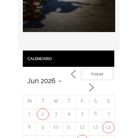
CALENDARIO
TODAY
M
T
W
T
F
S
S
1
3
4
5
6
7
2
8
9
10
11
12
13
14