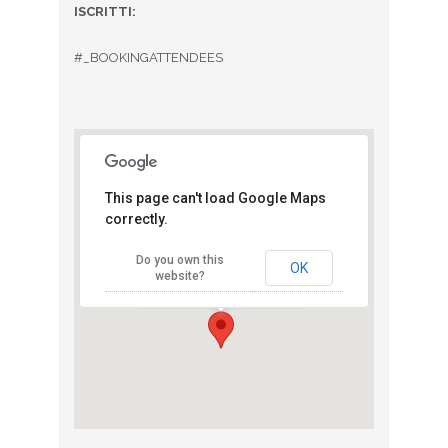
ISCRITTI:
#_BOOKINGATTENDEES
This page can't load Google Maps
correctly.
Parco della
Farnesina
Do you own this
Farnesina - Roma
OK
website?
View Eventi