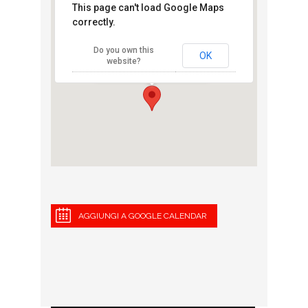
This page can't load Google Maps
Palazzetto dello
correctly.
sport piazza del
mercato
Do you own this
viale matteotti - Magenta
OK
website?
View Eventi
AGGIUNGI A GOOGLE CALENDAR