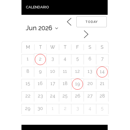
CALENDARIO
TODAY
M
T
W
T
F
S
S
1
3
4
5
6
7
2
8
9
10
11
12
13
14
15
16
17
18
20
21
19
22
23
24
25
26
27
28
29
30
1
2
3
4
5