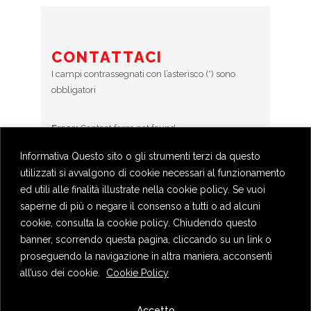
CONTATTACI
I campi contrassegnati con l’asterisco (*) sono
obbligatori
Error:
Contact form not found.
Informativa Questo sito o gli strumenti terzi da questo
utilizzati si avvalgono di cookie necessari al funzionamento
BOOKINGS
ed utili alle finalità illustrate nella cookie policy. Se vuoi
Prenotazioni chiuse
saperne di più o negare il consenso a tutti o ad alcuni
cookie, consulta la cookie policy. Chiudendo questo
banner, scorrendo questa pagina, cliccando su un link o
proseguendo la navigazione in altra maniera, acconsenti
all’uso dei cookie.
Cookie Policy
Privacy Policy
Accetto