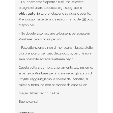
– L’allenamento è aperto a tutti, ma se avete
bisogno di usare la doccia e gli spogliatoi è
obbligatoria
la prenotazione su questo evento.
Prenotazioni aperte fino a esaurimento dei 35 posti
disponibili.
– Se dovete solo lasciare le borse, il personale in
Runbase lo custodirà per voi.
– Fate attenzione a non dimenticare il braccialetto
o di prenotarvi per l’uso della doccia, perchè non
sarà possibile accedere all’area bagni.
Questa volta si cambia, allenamento tutti insieme,
si parte da Runbase per andare verso gli scalini di
Citylife, raggiungiamo la spirale del portello, si
sale e si torna indietro passando da casa Milan.
Magia Urban per chi ce l’ha!
Buone corsa!