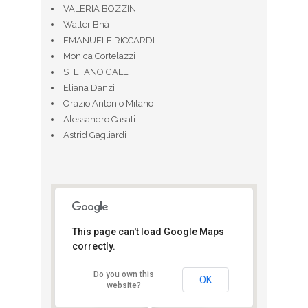
VALERIA BOZZINI
Walter Bnà
EMANUELE RICCARDI
Monica Cortelazzi
STEFANO GALLI
Eliana Danzi
Orazio Antonio Milano
Alessandro Casati
Astrid Gagliardi
This page can't load Google Maps
correctly.
Adidas Runbase
Do you own this
Corso Sempione 10 - Milano
OK
website?
View Eventi