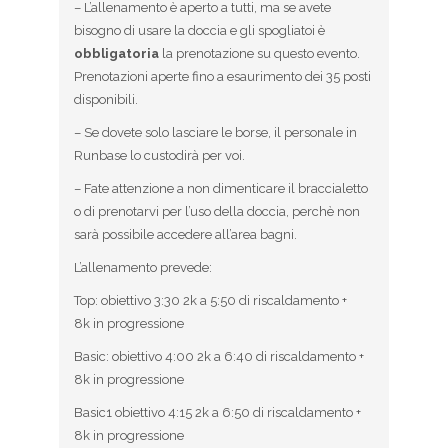
– L’allenamento è aperto a tutti, ma se avete
bisogno di usare la doccia e gli spogliatoi è
obbligatoria
la prenotazione su questo evento.
Prenotazioni aperte fino a esaurimento dei 35 posti
disponibili.
– Se dovete solo lasciare le borse, il personale in
Runbase lo custodirà per voi.
– Fate attenzione a non dimenticare il braccialetto
o di prenotarvi per l’uso della doccia, perchè non
sarà possibile accedere all’area bagni.
L’allenamento prevede:
Top: obiettivo 3:30 2k a 5:50 di riscaldamento +
8k in progressione
Basic: obiettivo 4:00 2k a 6:40 di riscaldamento +
8k in progressione
Basic1 obiettivo 4:15 2k a 6:50 di riscaldamento +
8k in progressione