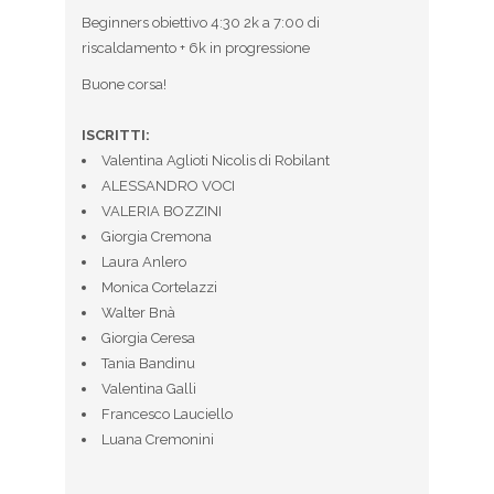
Beginners obiettivo 4:30 2k a 7:00 di
riscaldamento + 6k in progressione
Buone corsa!
ISCRITTI:
Valentina Aglioti Nicolis di Robilant
ALESSANDRO VOCI
VALERIA BOZZINI
Giorgia Cremona
Laura Anlero
Monica Cortelazzi
Walter Bnà
Giorgia Ceresa
Tania Bandinu
Valentina Galli
Francesco Lauciello
Luana Cremonini