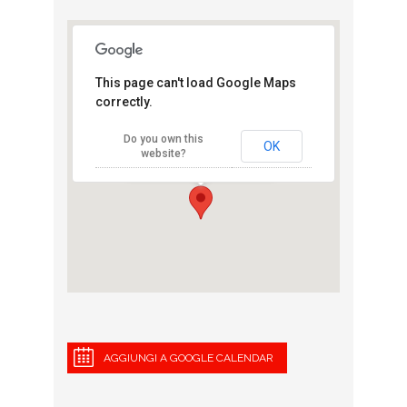
This page can't load Google Maps
correctly.
Adidas Runbase
Do you own this
Corso Sempione 10 - Milano
OK
website?
View Eventi
AGGIUNGI A GOOGLE CALENDAR