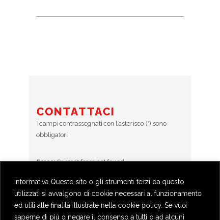
CONTATTACI
I campi contrassegnati con l’asterisco (*) sono
obbligatori
Error:
Contact form not found.
Informativa Questo sito o gli strumenti terzi da questo
utilizzati si avvalgono di cookie necessari al funzionamento
BOOKINGS
ed utili alle finalità illustrate nella cookie policy. Se vuoi
Prenotazioni chiuse
saperne di più o negare il consenso a tutti o ad alcuni