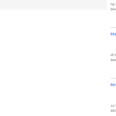
04/
Mo
Me
18/
Med
Mi
22/
Mil