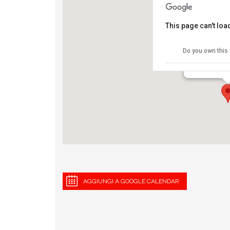
This page can't lo
Roma - Ost
Do you own this
EUR palalott
View Eventi
AGGIUNGI A GOOGLE CALENDAR