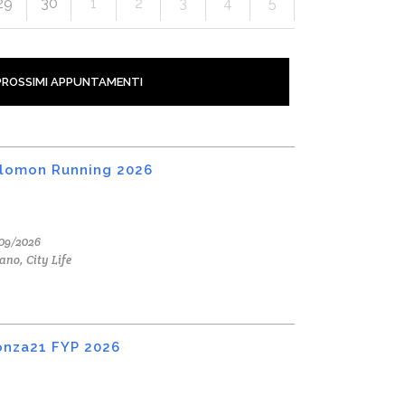
29
30
1
2
3
4
5
PROSSIMI APPUNTAMENTI
lomon Running 2026
09/2026
ano, City Life
nza21 FYP 2026