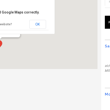
ad Google Maps correctly.
ia
OK
 website?
omatica - Roma
Sa
20/
Mil
Mo