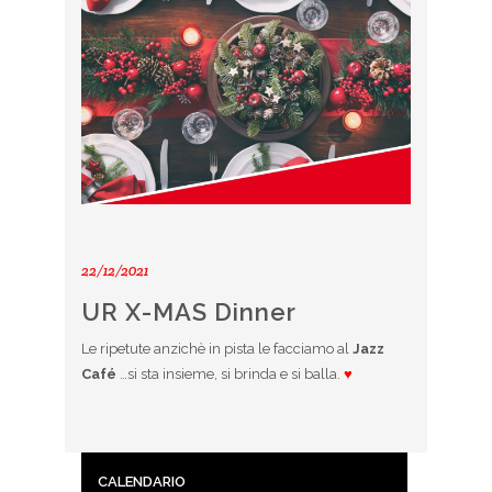
22/12/2021
UR X-MAS Dinner
Le ripetute anzichè in pista le facciamo al
Jazz
Café
…si sta insieme, si brinda e si balla.
♥
CALENDARIO