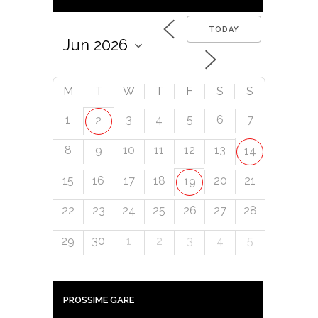
TODAY
M
T
W
T
F
S
S
1
3
4
5
6
7
2
8
9
10
11
12
13
14
15
16
17
18
20
21
19
22
23
24
25
26
27
28
29
30
1
2
3
4
5
PROSSIME GARE