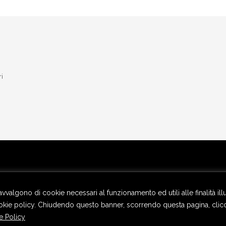
ri
 avvalgono di cookie necessari al funzionamento ed utili alle finalità il
 cookie policy. Chiudendo questo banner, scorrendo questa pagina, cli
e Policy