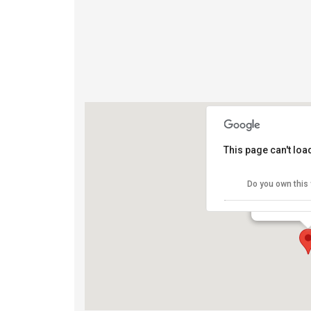
This page can't lo
Arco della
Do you own this
Arco della Pa
View Eventi