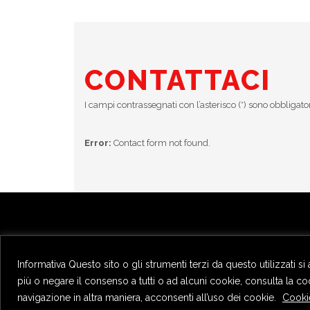
CONTATTACI
I campi contrassegnati con l’asterisco (*) sono obbligato
Error:
Contact form not found.
Privacy Policy
Informativa Questo sito o gli strumenti terzi da questo utilizzati si
più o negare il consenso a tutti o ad alcuni cookie, consulta la
navigazione in altra maniera, acconsenti all’uso dei cookie.
Cooki