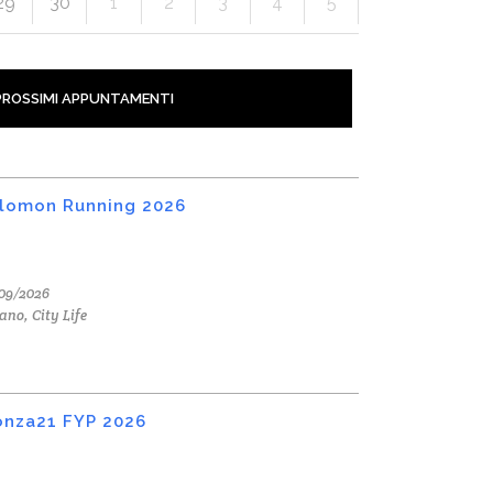
29
30
1
2
3
4
5
PROSSIMI APPUNTAMENTI
lomon Running 2026
09/2026
ano, City Life
nza21 FYP 2026