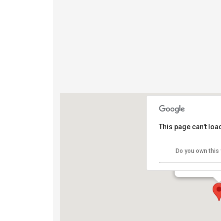
This page can't lo
Campo XXV 
Do you own this
Via Cimabue -
View Eventi