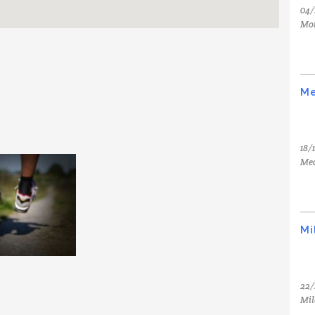
04/
Mo
Me
18/
Med
Mi
22/
Mil